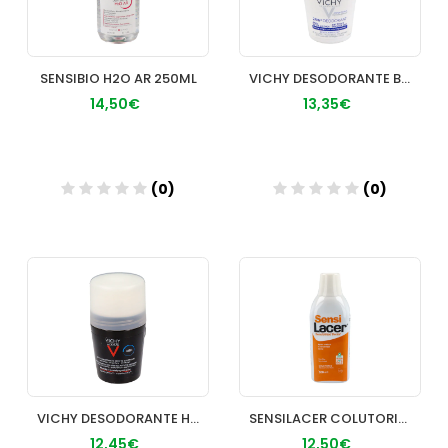
SENSIBIO H2O AR 250ML
VICHY DESODORANTE BOLA 50 ML (TAPA BLANCA)
14,50€
13,35€
(0)
(0)
Añadir
Añadir
VICHY DESODORANTE HOMME BOLA
SENSILACER COLUTORIO 500 ML
12,45€
12,50€