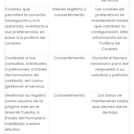
servicios
Cookies que
Interés legítimo y
Las cookies de
permiten la correcta
consentimiento
preferencia se
navegación y si lo
mantendrán hasta
autorizas, orientarla a
que cambies su
sus preferencias, en
configuración. Más
base a la política de
información en la
cookies
Política de
Cookies.
Contestar a sus
Consentimiento
Durante el tiempo
consultas, solicitudes
necesario para dar
o peticiones, a través
respuesta a su
del formulario de
solicitud o petición
contacto, así como
gestionar el servicio
Gestionar su registro
Consentimiento
Los datos se
como usuario de la
mantendrán hasta
página web en el
que decida darse
área Mi Cuenta, a
de baja
través del formulario
habilitado a estos
efectos