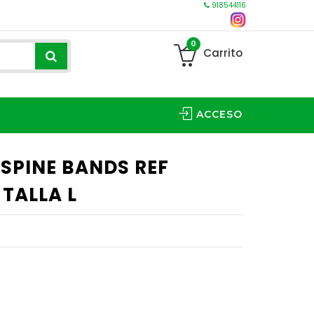
918544116
0
Carrito
ACCESO
SPINE BANDS REF
 TALLA L