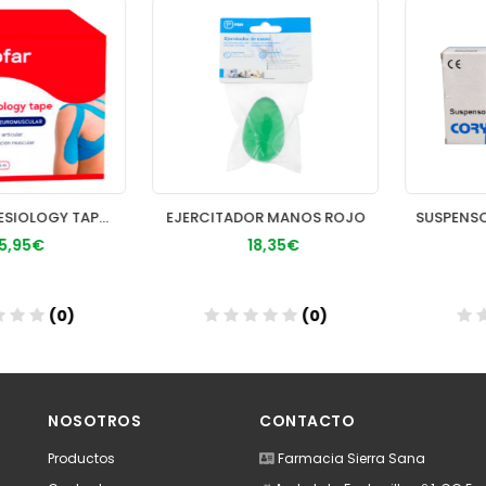
ACOFAR KINESIOLOGY TAPE VENDAJE 1 UNIDAD 5 M X 5 CM COLOR AZUL
EJERCITADOR MANOS ROJO
95€
18,35€
(0)
(0)
dir
Añadir
A
NOSOTROS
CONTACTO
Productos
Farmacia Sierra Sana