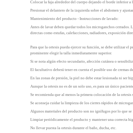
Colocar la faja alrededor del cuerpo dejando el borde inferior a la
Presionar el delantero de la izquierda sobre el abdomen y ajustar
Mantenimiento del producto - Instrucciones de lavado:
Antes de lavar deben quedar todos los microganchos cerrados. La
directas como estufas, calefacciones, radiadores, exposición direc
Para que la ortesis pueda ejercer su función, se debe utilizar e
prominente elegir la talla inmediatamente superior.
Si se nota algún efecto secundario, afección cutánea o sensibil
El facultativo deberá tener en cuenta el posible uso de cremas de
En las zonas de presión, la piel no debe estar lesionada ni ser hi
Aunque la ortesis no es de un solo uso, es para un único paciente
Se recomienda que al menos la primera colocación de la ortesis s
Se aconseja cuidar la limpieza de los cierres rápidos de micro
Algunos materiales del producto son no ignífugos por lo que se 
Limpiar periódicamente el producto y mantener una correcta hig
No llevar puesta la ortesis durante el baño, ducha, etc.