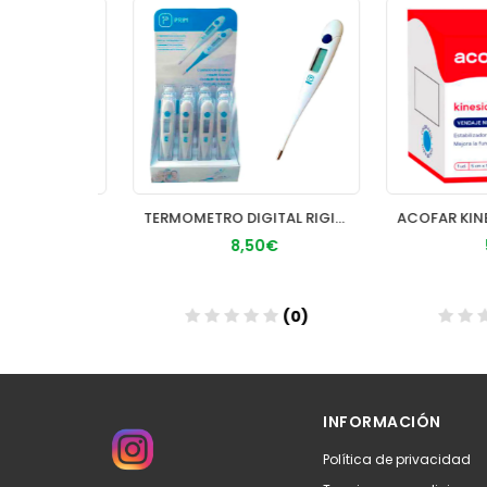
ACOFAR TERMÓMETRO CON GALINSTÁN
TERMOMETRO DIGITAL RIGIDO PRIM
€
8,50€
5,
(0)
(0)
Añadir
Aña
INFORMACIÓN
Política de privacidad