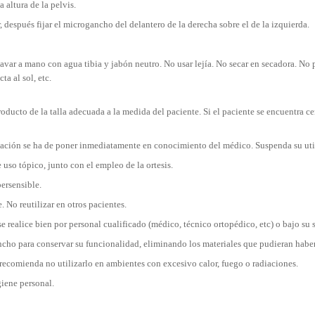
 altura de la pelvis.
, después fijar el microgancho del delantero de la derecha sobre el de la izquierda.
var a mano con agua tibia y jabón neutro. No usar lejía. No secar en secadora. No p
ta al sol, etc.
l producto de la talla adecuada a la medida del paciente. Si el paciente se encuentra
ización se ha de poner inmediatamente en conocimiento del médico. Suspenda su utili
 uso tópico, junto con el empleo de la ortesis.
persensible.
. No reutilizar en otros pacientes.
e realice bien por personal cualificado (médico, técnico ortopédico, etc) o bajo su 
gancho para conservar su funcionalidad, eliminando los materiales que pudieran hab
recomienda no utilizarlo en ambientes con excesivo calor, fuego o radiaciones.
iene personal.