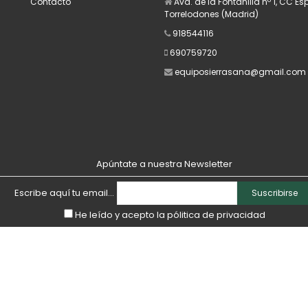
Contacto
Avd. de la Fontanilla nº 1, CC E
Torrelodones (Madrid)
918544116
690759720
equiposierrasana@gmail.com
Apúntate a nuestra Newsletter
Escribe aquí tu email...
Suscribirse
He leído y acepto la
pólitica de privacidad