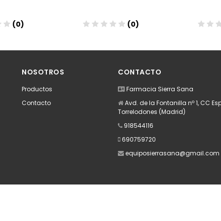
(0)
(0)
dir
Añadir
A
NOSOTROS
CONTACTO
Productos
Farmacia Sierra Sana
Contacto
Avd. de la Fontanilla nº 1, CC E
Torrelodones (Madrid)
918544116
690759720
equiposierrasana@gmail.com
Apúntate a nuestra Newsletter