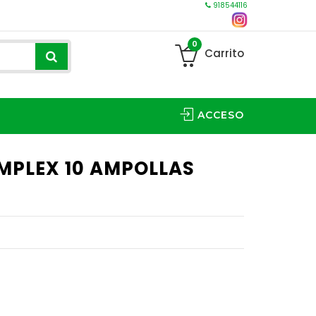
918544116
0
Carrito
ACCESO
MPLEX 10 AMPOLLAS