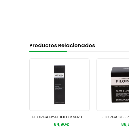
Productos Relacionados
APIVITA BEEVINE ELIXIR CONTORNO OJOS Y LABIOS ANTIARRUGAS EFECTO LIFTING
FILORGA HYALUFILLER SERUM 30ML
FILORGA SLEEP
€
64,90€
86,