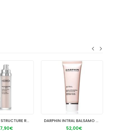
FILORGA LIFT STRUCTURE RADIANCE FLUIDO 50ML
DARPHIN INTRAL BALSAMO REPARADOR ANTIROJECES 50ML
VEA 
7,90€
52,00€